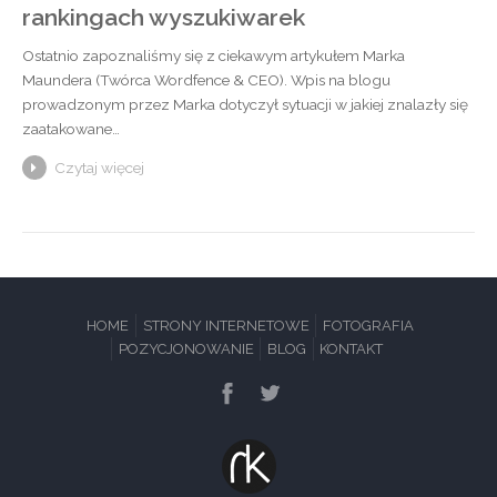
rankingach wyszukiwarek
Ostatnio zapoznaliśmy się z ciekawym artykułem Marka
Maundera (Twórca Wordfence & CEO). Wpis na blogu
prowadzonym przez Marka dotyczył sytuacji w jakiej znalazły się
zaatakowane…
Czytaj więcej
HOME
STRONY INTERNETOWE
FOTOGRAFIA
POZYCJONOWANIE
BLOG
KONTAKT