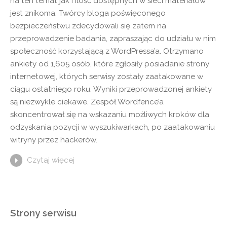
na ten temat jak i ilość dostępnych w sieci materiałów
jest znikoma. Twórcy bloga poświęconego
bezpieczeństwu zdecydowali się zatem na
przeprowadzenie badania, zapraszając do udziału w nim
społeczność korzystającą z WordPressa’a. Otrzymano
ankiety od 1,605 osób, które zgłosiły posiadanie strony
internetowej, których serwisy zostały zaatakowane w
ciągu ostatniego roku. Wyniki przeprowadzonej ankiety
są niezwykle ciekawe. Zespół Wordfence’a
skoncentrował się na wskazaniu możliwych kroków dla
odzyskania pozycji w wyszukiwarkach, po zaatakowaniu
witryny przez hackerów.
Czytaj więcej
Strony serwisu