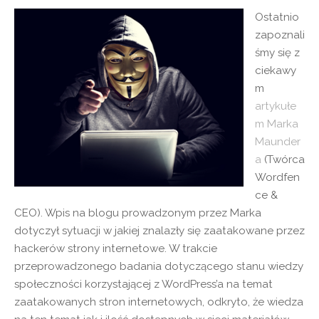
Ostatnio
zapoznali
śmy się z
ciekawy
m
artykułe
m Marka
Maunder
a
(Twórca
Wordfen
ce &
CEO). Wpis na blogu prowadzonym przez Marka
dotyczył sytuacji w jakiej znalazły się zaatakowane przez
hackerów strony internetowe. W trakcie
przeprowadzonego badania dotyczącego stanu wiedzy
społeczności korzystającej z WordPress’a na temat
zaatakowanych stron internetowych, odkryto, że wiedza