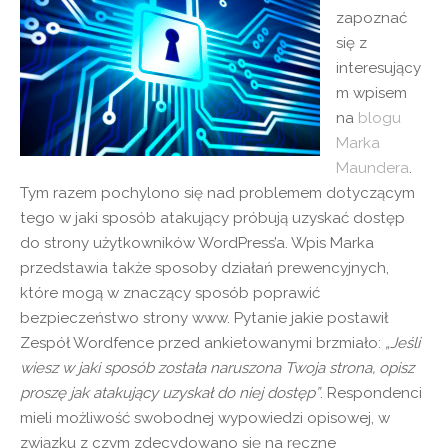
zapoznać
się z
interesujący
m wpisem
na
blogu
Marka
Maundera
.
Tym razem pochylono się nad problemem dotyczącym
tego w jaki sposób atakujący próbują uzyskać dostęp
do strony użytkowników WordPress’a. Wpis Marka
przedstawia także sposoby działań prewencyjnych,
które mogą w znaczący sposób poprawić
bezpieczeństwo strony www. Pytanie jakie postawił
Zespół Wordfence przed ankietowanymi brzmiało:
„Jeśli
wiesz w jaki sposób została naruszona Twoja strona, opisz
proszę jak atakujący uzyskał do niej dostęp”
. Respondenci
mieli możliwość swobodnej wypowiedzi opisowej, w
związku z czym zdecydowano się na ręczne