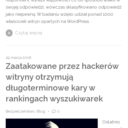
respondent wyraził wątpliwości co do sposobu ataku w
swojej odpowiedzi, wówczas sklasyfikowano odpowiedź
jako niepewną. W badaniu wzięło udział ponad 1000
właścicieli witryn opartych na WordPress.
Czytaj więcej
19 marca 2016
Zaatakowane przez hackerów
witryny otrzymują
długoterminowe kary w
rankingach wyszukiwarek
Bezpieczeństwo
,
Blog
0
Ostatnio