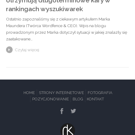
otrzymują długoterminowe kary w
rankingach wyszukiwarek
Ostatnio zapoznaliśmy się z ciekawym artykułem Marka
Maundera (Twórca Wordfence & CEO). Wpis na blogu
prowadzonym przez Marka dotyczył sytuacji w jakiej znalazły się
zaatakowane…
Czytaj więcej
HOME
STRONY INTERNETOWE
FOTOGRAFIA
POZYCJONOWANIE
BLOG
KONTAKT