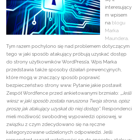
interesujący
m wpisem
na
blogu
Marka
Maundera
.
Tym razem pochylono się nad problemem dotyczącym
tego w jaki sposób atakujący próbują uzyskać dostęp
do strony użytkowników WordPress’a. Wpis Marka
przedstawia także sposoby działań prewencyjnych,
które mogą w znaczący sposób poprawić
bezpieczeństwo strony www. Pytanie jakie postawił
Zespół Wordfence przed ankietowanymi brzmiało:
„Jeśli
wiesz w jaki sposób została naruszona Twoja strona, opisz
proszę jak atakujący uzyskał do niej dostęp”
. Respondenci
mieli możliwość swobodnej wypowiedzi opisowej, w
związku z czym zdecydowano się na ręczne
kategoryzowane udzielonych odpowiedzi. Jeśli