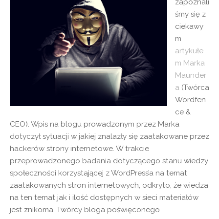
zapoznali
śmy się z
ciekawy
m
artykułe
m Marka
Maunder
a
(Twórca
Wordfen
ce &
CEO). Wpis na blogu prowadzonym przez Marka
dotyczył sytuacji w jakiej znalazły się zaatakowane przez
hackerów strony internetowe. W trakcie
przeprowadzonego badania dotyczącego stanu wiedzy
społeczności korzystającej z WordPress’a na temat
zaatakowanych stron internetowych, odkryto, że wiedza
na ten temat jak i ilość dostępnych w sieci materiałów
jest znikoma. Twórcy bloga poświęconego