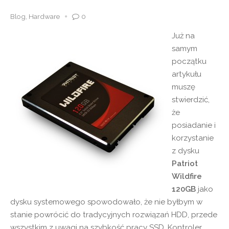
Blog
,
Hardware
0
Już na
samym
początku
artykułu
muszę
stwierdzić,
że
posiadanie i
korzystanie
z dysku
Patriot
Wildfire
120GB
jako
dysku systemowego spowodowało, że nie byłbym w
stanie powrócić do tradycyjnych rozwiązań HDD, przede
wszystkim z uwagi na szybkość pracy SSD. Kontroler