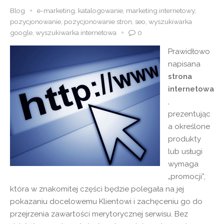
Blog
e-marketing
,
katalogowanie
,
marketing internetowy
,
pozycjonowanie
,
pozycjonowanie stron
,
seo
,
wyszukiwarka
google
,
wyszukiwarka internetowa
0
P
rawidłowo
napisana
strona
internetowa
,
prezentując
a określone
produkty
lub usługi
wymaga
„promocji”,
która w znakomitej części będzie polegała na jej
pokazaniu docelowemu Klientowi i zachęceniu go do
przejrzenia zawartości merytorycznej serwisu. Bez