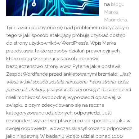
na
blogu
Marka
Maundera
.
Tym razem pochylono się nad problemem dotyczącym
tego w jaki sposób atakujący próbują uzyskać dostęp
do strony użytkowników WordPress’a. Wpis Marka
przedstawia także sposoby działań prewencyjnych,
które mogą w znaczący sposób poprawić
bezpieczeństwo strony www. Pytanie jakie postawił
Zespół Wordfence przed ankietowanymi brzmiało:
„Jeśli
wiesz w jaki sposób została naruszona Twoja strona, opisz
proszę jak atakujący uzyskał do niej dostęp”
. Respondenci
mieli możliwość swobodnej wypowiedzi opisowej, w
związku z czym zdecydowano się na ręczne
kategoryzowane udzielonych odpowiedzi. Jeśli
respondent wyraził wątpliwości co do sposobu ataku w
swojej odpowiedzi, wówczas sklasyfikowano odpowiedź
jako niepewną. W badaniu wzięło udział ponad 1000