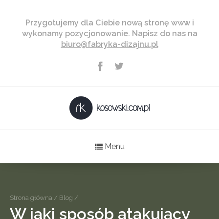
Przygotujemy dla Ciebie nową stronę www i
wykonamy pozycjonowanie. Napisz do nas na
biuro@fabryka-dizajnu.pl
Menu
Strona główna
/
Blog
/
W jaki sposób atakujący