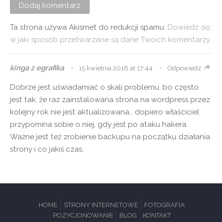
Ta strona używa Akismet do redukcji spamu.
Dowiedz się,
w jaki sposób przetwarzane są dane Twoich komentarzy.
kinga z egrafika
15 kwietnia 2016 at 17:44
Odpowiedz
Dobrze jest uświadamiać o skali problemu, bo często
jest tak, że raz zainstalowana strona na wordpress przez
kolejny rok nie jest aktualizowana… dopiero właściciel
przypomina sobie o niej, gdy jest po ataku hakera.
Ważne jest też zrobienie backupu na początku działania
strony i co jakiś czas.
HOME
STRONY INTERNETOWE
FOTOGRAFIA
POZYCJONOWANIE
BLOG
KONTAKT