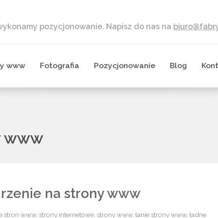
 wykonamy pozycjonowanie. Napisz do nas na
biuro@fabry
ny www
Fotografia
Pozycjonowanie
Blog
Kon
ny www
jrzenie na strony www
ie stron www
,
strony internetowe
,
strony www
,
tanie strony www
,
ładne