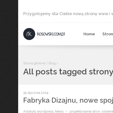
Przygotujemy dla Ciebie nową stronę www i
Home
Stro
Strona główna
/
Blog
/
All posts tagged stro
19 stycznia 2014
Fabryka Dizajnu, nowe spo
Artykuły wordpress
,
News
projektowanie stron
,
robien