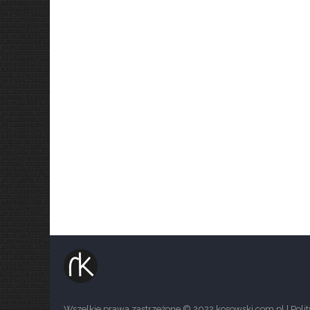
Wszelkie prawa zastrzeżone © 2022 kosowski.com.pl |
Poli