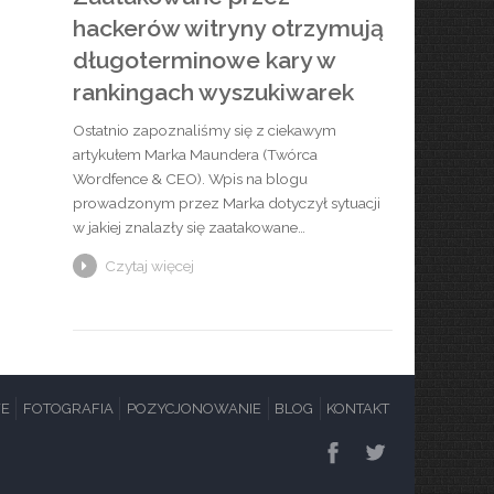
hackerów witryny otrzymują
długoterminowe kary w
rankingach wyszukiwarek
Ostatnio zapoznaliśmy się z ciekawym
artykułem Marka Maundera (Twórca
Wordfence & CEO). Wpis na blogu
prowadzonym przez Marka dotyczył sytuacji
w jakiej znalazły się zaatakowane…
Czytaj więcej
WE
FOTOGRAFIA
POZYCJONOWANIE
BLOG
KONTAKT