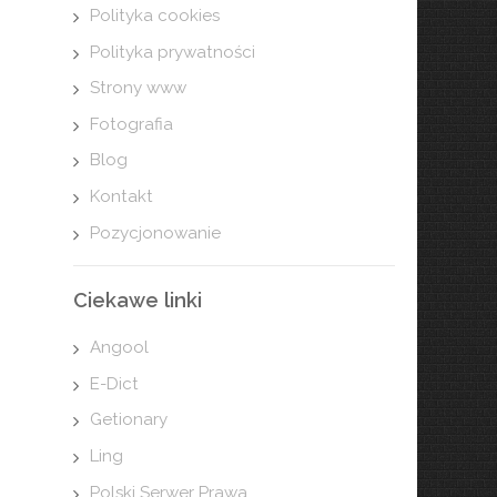
Polityka cookies
Polityka prywatności
Strony www
Fotografia
Blog
Kontakt
Pozycjonowanie
Ciekawe linki
Angool
E-Dict
Getionary
Ling
Polski Serwer Prawa