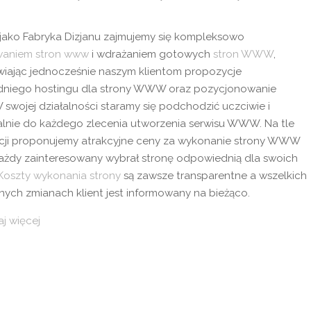
 jako Fabryka Dizjanu zajmujemy się kompleksowo
waniem stron www
i wdrażaniem gotowych
stron WWW
,
wiając jednocześnie naszym klientom propozycje
niego hostingu dla strony WWW oraz pozycjonowanie
W swojej działalności staramy się podchodzić uczciwie i
alnie do każdego zlecenia utworzenia serwisu WWW. Na tle
cji proponujemy atrakcyjne ceny za wykonanie strony WWW
ażdy zainteresowany wybrał stronę odpowiednią dla swoich
Koszty wykonania strony
są zawsze transparentne a wszelkich
ych zmianach klient jest informowany na bieżąco.
j więcej