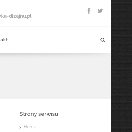
ka-dizajnu.pl
takt
Strony serwisu
Home