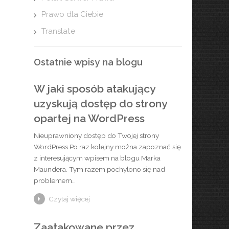
Prawo dla Ciebie
Translate
Ostatnie wpisy na blogu
W jaki sposób atakujący
uzyskują dostęp do strony
opartej na WordPress
Nieuprawniony dostęp do Twojej strony
WordPress Po raz kolejny można zapoznać się
z interesującym wpisem na blogu Marka
Maundera. Tym razem pochylono się nad
problemem…
Czytaj więcej
Zaatakowane przez