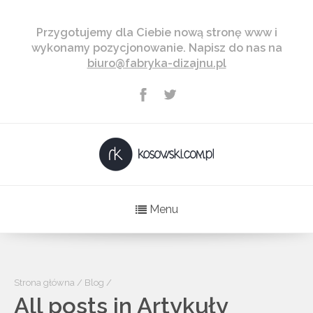
Przygotujemy dla Ciebie nową stronę www i
wykonamy pozycjonowanie. Napisz do nas na
biuro@fabryka-dizajnu.pl
Menu
Strona główna
/
Blog
/
All posts in Artykuły