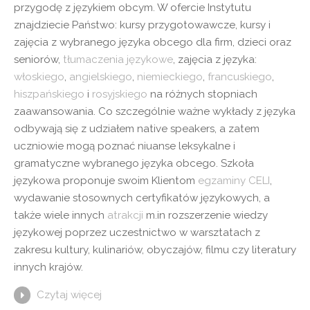
przygodę z językiem obcym. W ofercie Instytutu
znajdziecie Państwo: kursy przygotowawcze, kursy i
zajęcia z wybranego języka obcego dla firm, dzieci oraz
seniorów,
tłumaczenia językowe
, zajęcia z języka:
włoskiego
,
angielskiego
,
niemieckiego
,
francuskiego
,
hiszpańskiego
i
rosyjskiego
na różnych stopniach
zaawansowania. Co szczególnie ważne wykłady z języka
odbywają się z udziałem native speakers, a zatem
uczniowie mogą poznać niuanse leksykalne i
gramatyczne wybranego języka obcego. Szkoła
językowa proponuje swoim Klientom
egzaminy CELI
,
wydawanie stosownych certyfikatów językowych, a
także wiele innych
atrakcji
m.in rozszerzenie wiedzy
językowej poprzez uczestnictwo w warsztatach z
zakresu kultury, kulinariów, obyczajów, filmu czy literatury
innych krajów.
Czytaj więcej