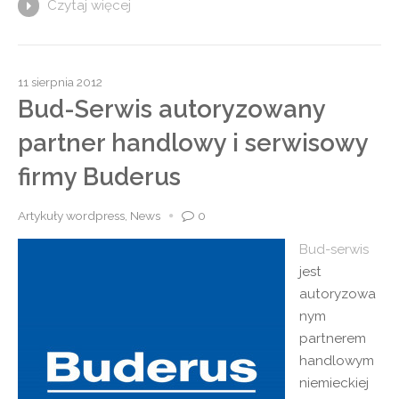
Czytaj więcej
11 sierpnia 2012
Bud-Serwis autoryzowany
partner handlowy i serwisowy
firmy Buderus
Artykuły wordpress
,
News
0
Bud-serwis
jest
autoryzowa
nym
partnerem
handlowym
niemieckiej